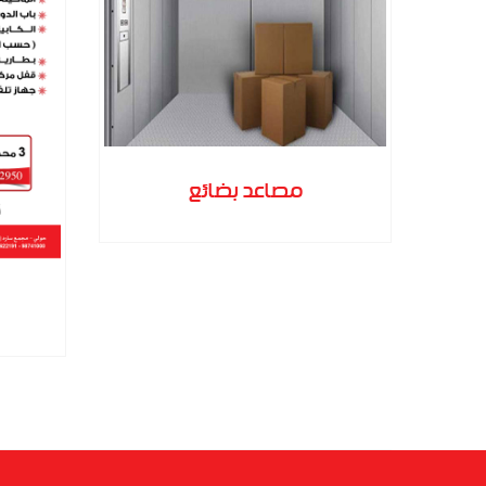
ة
مصاعد بضائع