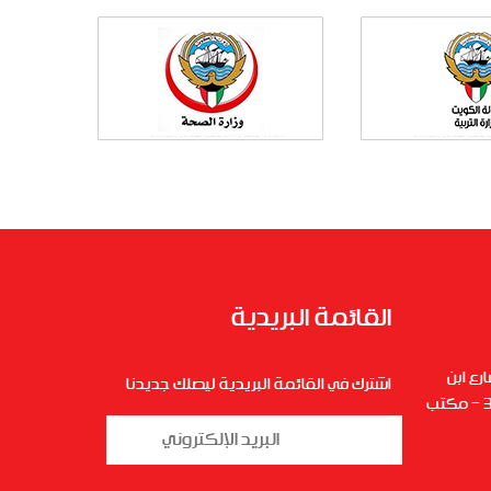
القائمة البريدية
ع ابن
اشترك في القائمة البريدية ليصلك جديدنا
خلدون ) شارع القاهرة – الدور3 – مكتب