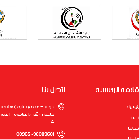
قائمة الرئيسية
اتصل بنا
رئيسية
حولي – مجمع ساره (نهاية شار
 نحن
4
تجاتنا
98089601- 00965