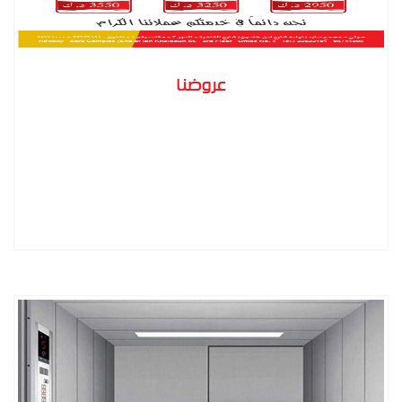
عروضنا
المزيد